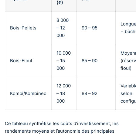
(€)
8 000
Longue 
Bois-Pellets
– 12
90 – 95
+ bûch
000
10 000
Moyen
Bois-Fioul
– 15
85 – 90
(réserv
000
fioul)
12 000
Variabl
Kombi/Kombineo
– 18
88 – 92
selon
000
configu
Ce tableau synthétise les coûts d’investissement, les
rendements moyens et l’autonomie des principales