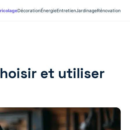
ricolage
Décoration
Énergie
Entretien
Jardinage
Rénovation
oisir et utiliser