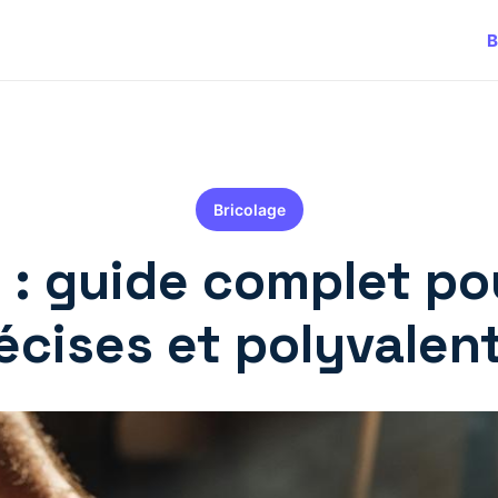
B
Bricolage
s : guide complet p
écises et polyvalen