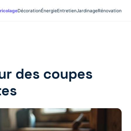
ricolage
Décoration
Énergie
Entretien
Jardinage
Rénovation
our des coupes
tes