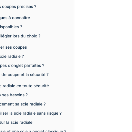
 coupes précises ?
ques à connaître
isponibles ?
ilégier lors du choix ?
ser ses coupes
cie radiale ?
pes d’onglet parfaites ?
é de coupe et la sécurité ?
ie radiale en toute sécurité
à ses besoins ?
acement sa scie radiale ?
iser la scie radiale sans risque ?
r la scie radiale
ale et une scie à onglet classique ?